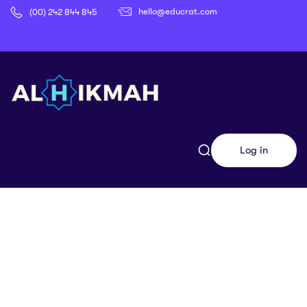
hello@educrat.com
(00) 242 844 845
Log in