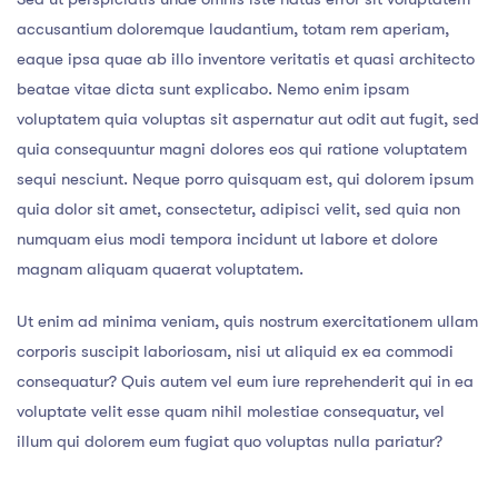
accusantium doloremque laudantium, totam rem aperiam,
eaque ipsa quae ab illo inventore veritatis et quasi architecto
beatae vitae dicta sunt explicabo. Nemo enim ipsam
voluptatem quia voluptas sit aspernatur aut odit aut fugit, sed
quia consequuntur magni dolores eos qui ratione voluptatem
sequi nesciunt. Neque porro quisquam est, qui dolorem ipsum
quia dolor sit amet, consectetur, adipisci velit, sed quia non
numquam eius modi tempora incidunt ut labore et dolore
magnam aliquam quaerat voluptatem.
Ut enim ad minima veniam, quis nostrum exercitationem ullam
corporis suscipit laboriosam, nisi ut aliquid ex ea commodi
consequatur? Quis autem vel eum iure reprehenderit qui in ea
voluptate velit esse quam nihil molestiae consequatur, vel
illum qui dolorem eum fugiat quo voluptas nulla pariatur?